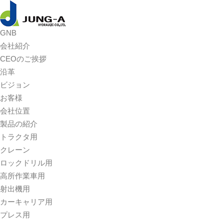
메뉴 바로가기
본문 바로가기
GNB
会社紹介
CEOのご挨拶
沿革
ビジョン
お客様
会社位置
製品の紹介
トラクタ用
クレーン
ロックドリル用
高所作業車用
射出機用
カーキャリア用
プレス用